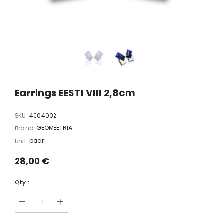
white
Earrings Dopamine black
Earrings FLY
35,00 €
35,00
Earrings EESTI VIII 2,8cm
SKU:
4004002
GEOMEETRIA
Brand:
paar
Unit:
28,00 €
Qty.: