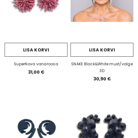
d Cuo 5cm valge
Kõrvarõngad Dopamine 3,5cm
Kõrva
must
5,00 €
35,00 €
LISA KORVI
LISA KORVI
SuperNova vanaroosa
SNAKE Black&White must/valge
3D
31,00 €
30,90 €