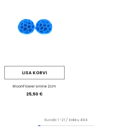
LISA KORVI
MoonFlower sinine 2cm
25,50 €
Kuvab
1
-
21
/ kokku 494