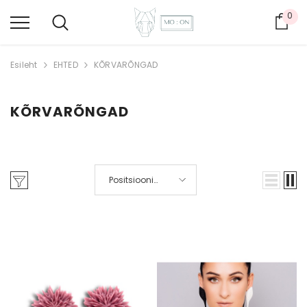
0
Ost
Esileht
EHTED
KÕRVARÕNGAD
KÕRVARÕNGAD
Positsiooni
järgi