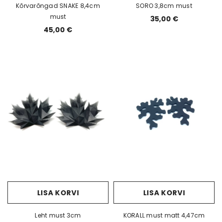
Kõrvarõngad SNAKE 8,4cm
SORO 3,8cm must
must
35,00 €
45,00 €
LISA KORVI
LISA KORVI
Leht must 3cm
KORALL must matt 4,47cm