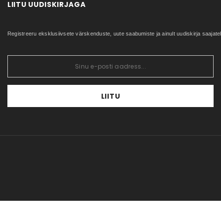
LIITU UUDISKIRJAGA
Minu konto
Uued tooted
Ostujuhend
Tellimuste ajalugu
Sisukaart
Privaatsuspoliitika
Registreeru eksklusiivsete värskenduste, uute saabumiste ja ainult uudiskirja saajat
Tellitud tooted
Küpsiste poliitika
Soovikorv
ERITELLIMUSED
Tagastus/vahetus
LIITU