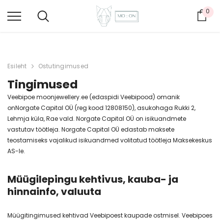
0
Ost
Esileht
Ostutingimused
Tingimused
Veebipoe moonjewellery.ee (edaspidi Veebipood) omanik
onNorgate Capital OÜ (reg kood 12808150), asukohaga Rukki 2,
Lehmja küla, Rae vald. Norgate Capital OÜ on isikuandmete
vastutav töötleja. Norgate Capital OÜ edastab maksete
teostamiseks vajalikud isikuandmed volitatud töötleja Maksekeskus
AS-le.
Müügilepingu kehtivus, kauba- ja
hinnainfo, valuuta
Müügitingimused kehtivad Veebipoest kaupade ostmisel. Veebipoes