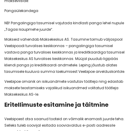
makseviiside:
Pangaülekandega
NB! Pangalingiga tasumisel vajutada kindlasti panga lehel nupule
„Tagasi kaupmehe juurde“.
Makseid vahendab Maksekeskus AS. Tasumine toimub väljaspool
Veebipoodi turvalises keskkonnas – pangalingiga tasumisel
vastava panga turvalises keskkonnas ja krediitkaardiga tasumisel
Maksekeskus AS turvalises keskkonnas. Müüjal puudub ligipääs
kliendi panga ja krediitkaardi andmetele. Leping jõustub alates
tasumisele kuuluva summa laekumisest Veebipoe arvelduskontole.
Veebipoe omanik on isikuandmete vastutav töötleja ning edastab
maksete teostamiseks vajalikud isikuandmed volitatud töötleja
Maksekeskus AS-le.
Eritellimuste esitamine ja täitmine
Veebipoest otsa saanud tooteid on võimalik enamasti juurde teha.
Selleks tuleb soovijal esitada sooviavaldus e-posti aadressile