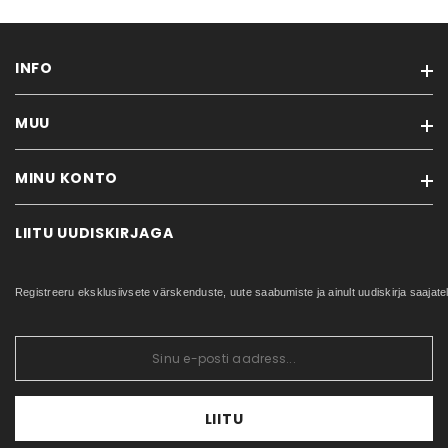
INFO
MUU
Meist
Ostutingimused
MINU KONTO
Kaubamärgid
Kinkekaardid
Soodustooted
Kontakt
LIITU UUDISKIRJAGA
Minu konto
Uued tooted
Ostujuhend
Tellimuste ajalugu
Sisukaart
Privaatsuspoliitika
Registreeru eksklusiivsete värskenduste, uute saabumiste ja ainult uudiskirja saajat
Tellitud tooted
Küpsiste poliitika
Soovikorv
ERITELLIMUSED
Tagastus/vahetus
LIITU