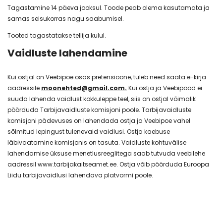
Tagastamine 14 päeva jooksul. Toode peab olema kasutamata ja
samas seisukorras nagu saabumisel.
Tooted tagastatakse tellija kulul.
Vaidluste lahendamine
Kui ostjal on Veebipoe osas pretensioone, tuleb need saata e-kirja
aadressile
m
o
onehted@gmail.com.
Kui ostja ja Veebipood ei
suuda lahenda vaidlust kokkuleppe teel, siis on ostjal võimalik
pöörduda Tarbijavaidluste komisjoni poole. Tarbijavaidluste
komisjoni pädevuses on lahendada ostja ja Veebipoe vahel
sõlmitud lepingust tulenevaid vaidlusi. Ostja kaebuse
läbivaatamine komisjonis on tasuta. Vaidluste kohtuvälise
lahendamise üksuse menetlusreeglitega saab tutvuda veebilehe
aadressil
www.tarbijakaitseamet.ee.
Ostja võib pöörduda Euroopa
Liidu tarbijavaidlusi lahendava platvormi poole.