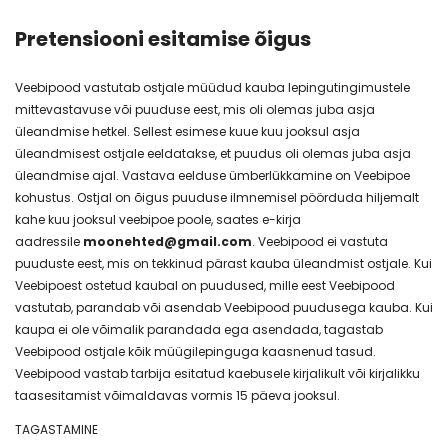
Pretensiooni esitamise õigus
Veebipood vastutab ostjale müüdud kauba lepingutingimustele
mittevastavuse või puuduse eest, mis oli olemas juba asja
üleandmise hetkel. Sellest esimese kuue kuu jooksul asja
üleandmisest ostjale eeldatakse, et puudus oli olemas juba asja
üleandmise ajal. Vastava eelduse ümberlükkamine on Veebipoe
kohustus. Ostjal on õigus puuduse ilmnemisel pöörduda hiljemalt
kahe kuu jooksul veebipoe poole, saates e-kirja
aadressile
moonehted@gmail.com
. Veebipood ei vastuta
puuduste eest, mis on tekkinud pärast kauba üleandmist ostjale. Kui
Veebipoest ostetud kaubal on puudused, mille eest Veebipood
vastutab, parandab või asendab Veebipood puudusega kauba. Kui
kaupa ei ole võimalik parandada ega asendada, tagastab
Veebipood ostjale kõik müügilepinguga kaasnenud tasud.
Veebipood vastab tarbija esitatud kaebusele kirjalikult või kirjalikku
taasesitamist võimaldavas vormis 15 päeva jooksul.
TAGASTAMINE