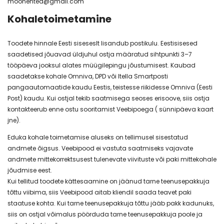
moonehted@gmail.com
Kohaletoimetamine
Toodete hinnale Eesti siseseslt lisandub postikulu. Eestisisesed
saadetised jõuavad üldjuhul ostja määratud sihtpunkti 3–7
tööpäeva jooksul alates müügilepingu jõustumisest. Kaubad
saadetakse kohale Omniva, DPD või Itella Smartposti
pangaautomaatide kaudu Eestis, teistesse riikidesse Omniva (Eesti
Post) kaudu. Kui ostjal tekib saatmisega seoses erisoove, siis ostja
kontakteerub enne ostu sooritamist Veebipoega ( sünnipäeva kaart
jne).
Eduka kohale toimetamise aluseks on tellimusel sisestatud
andmete õigsus. Veebipood ei vastuta saatmiseks vajavate
andmete mittekorrektsusest tulenevate viivituste või paki mittekohale
jõudmise eest.
Kui tellitud toodete kättesaamine on jäänud tarne teenusepakkuja
tõttu viibima, siis Veebipood aitab kliendil saada teavet paki
staatuse kohta. Kui tarne teenusepakkuja tõttu jääb pakk kadunuks,
siis on ostjal võimalus pöörduda tarne teenusepakkuja poole ja