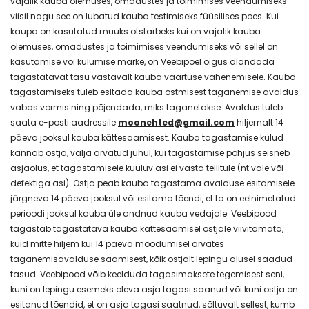
vajalik kauba olemuses, omadustes ja toimimises veendumiseks
viisil nagu see on lubatud kauba testimiseks füüsilises poes. Kui
kaupa on kasutatud muuks otstarbeks kui on vajalik kauba
olemuses, omadustes ja toimimises veendumiseks või sellel on
kasutamise või kulumise märke, on Veebipoel õigus alandada
tagastatavat tasu vastavalt kauba väärtuse vähenemisele. Kauba
tagastamiseks tuleb esitada kauba ostmisest taganemise avaldus
vabas vormis ning põjendada, miks taganetakse. Avaldus tuleb
saata e-posti aadressile
moonehted@gmail.com
hiljemalt 14
päeva jooksul kauba kättesaamisest. Kauba tagastamise kulud
kannab ostja, välja arvatud juhul, kui tagastamise põhjus seisneb
asjaolus, et tagastamisele kuuluv asi ei vasta tellitule (nt vale või
defektiga asi). Ostja peab kauba tagastama avalduse esitamisele
järgneva 14 päeva jooksul või esitama tõendi, et ta on eelnimetatud
perioodi jooksul kauba üle andnud kauba vedajale. Veebipood
tagastab tagastatava kauba kättesaamisel ostjale viivitamata,
kuid mitte hiljem kui 14 päeva möödumisel arvates
taganemisavalduse saamisest, kõik ostjalt lepingu alusel saadud
tasud. Veebipood võib keelduda tagasimaksete tegemisest seni,
kuni on lepingu esemeks oleva asja tagasi saanud või kuni ostja on
esitanud tõendid, et on asja tagasi saatnud, sõltuvalt sellest, kumb