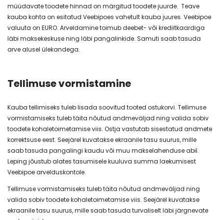
müüdavate toodete hinnad on märgitud toodete juurde. Teave
d Cuo 5cm valge
Kõrvarõngad Dopamine 3,5cm
Kõrva
kauba kohta on esitatud Veebipoes vahetult kauba juures. Veebipoe
must
valuuta on EURO. Arveldamine toimub deebet- või krediitkaardiga
5,00 €
läbi maksekeskuse ning läbi pangalinkide. Samuti saab tasuda
35,00 €
arve alusel ülekandega.
Tellimuse vormistamine
Kauba tellimiseks tuleb lisada soovitud tooted ostukorvi. Tellimuse
vormistamiseks tuleb täita nõutud andmeväljad ning valida sobiv
toodete kohaletoimetamise viis. Ostja vastutab sisestatud andmete
korrektsuse eest. Seejärel kuvatakse ekraanile tasu suurus, mille
saab tasuda pangalingi kaudu või muu makselahenduse abil.
Leping jõustub alates tasumisele kuuluva summa laekumisest
Veebipoe arvelduskontole.
Tellimuse vormistamiseks tuleb täita nõutud andmeväljad ning
valida sobiv toodete kohaletoimetamise viis. Seejärel kuvatakse
ekraanile tasu suurus, mille saab tasuda turvaliselt läbi järgnevate