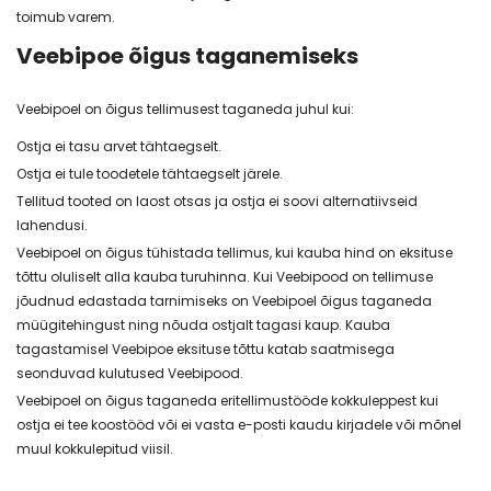
toimub varem.
Veebipoe õigus taganemiseks
Veebipoel on õigus tellimusest taganeda juhul kui:
Ostja ei tasu arvet tähtaegselt.
Ostja ei tule toodetele tähtaegselt järele.
Tellitud tooted on laost otsas ja ostja ei soovi alternatiivseid
lahendusi.
Veebipoel on õigus tühistada tellimus, kui kauba hind on eksituse
tõttu oluliselt alla kauba turuhinna. Kui Veebipood on tellimuse
jõudnud edastada tarnimiseks on Veebipoel õigus taganeda
müügitehingust ning nõuda ostjalt tagasi kaup. Kauba
tagastamisel Veebipoe eksituse tõttu katab saatmisega
seonduvad kulutused Veebipood.
Veebipoel on õigus taganeda eritellimustööde kokkuleppest kui
ostja ei tee koostööd või ei vasta e-posti kaudu kirjadele või mõnel
muul kokkulepitud viisil.