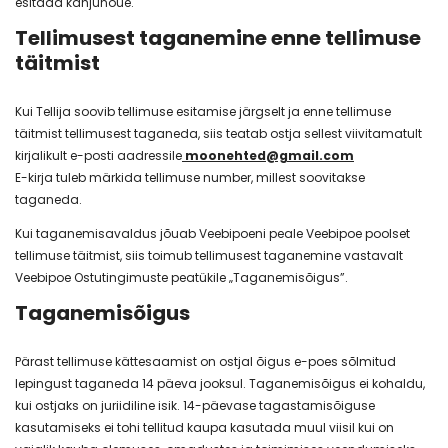
esitada kahjunõue.
Tellimusest taganemine enne tellimuse
täitmist
Kui Tellija soovib tellimuse esitamise järgselt ja enne tellimuse
täitmist tellimusest taganeda, siis teatab ostja sellest viivitamatult
kirjalikult e-posti aadressile
moonehted@gmail.com
E-kirja tuleb märkida tellimuse number, millest soovitakse
taganeda.
Kui taganemisavaldus jõuab Veebipoeni peale Veebipoe poolset
tellimuse täitmist, siis toimub tellimusest taganemine vastavalt
Veebipoe Ostutingimuste peatükile „Taganemisõigus”.
Taganemisõigus
Pärast tellimuse kättesaamist on ostjal õigus e-poes sõlmitud
lepingust taganeda 14 päeva jooksul. Taganemisõigus ei kohaldu,
kui ostjaks on juriidiline isik. 14-päevase tagastamisõiguse
kasutamiseks ei tohi tellitud kaupa kasutada muul viisil kui on