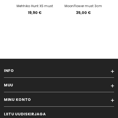
Mehhiko Hunt XS must
MoonFlower must 3cm
19,90 €
35,00 €
INFO
MUU
Meist
Ostutingimused
MINU KONTO
Kaubamärgid
Kinkekaardid
Soodustooted
Kontakt
LIITU UUDISKIRJAGA
Minu konto
Uued tooted
Ostujuhend