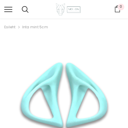
0
Ost
Esileht
Inta mint 5cm