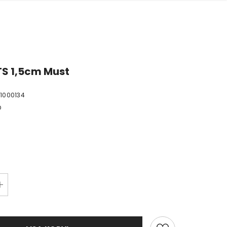
S 1,5cm Must
01000134
D