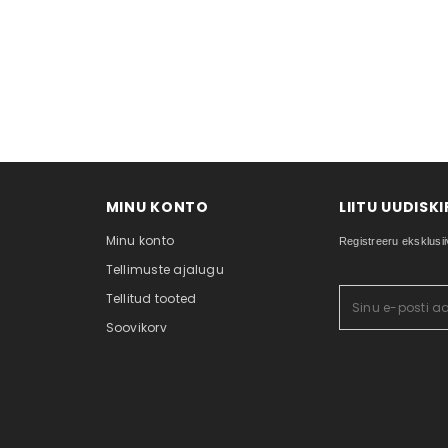
MINU KONTO
LIITU UUDISK
Minu konto
Registreeru eksklusii
Tellimuste ajalugu
Tellitud tooted
Soovikorv