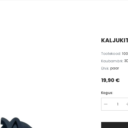
KALJUKIT
Tootekood:
10
3
Kaubamärk:
paar
Ühik:
19,90 €
Kogus: