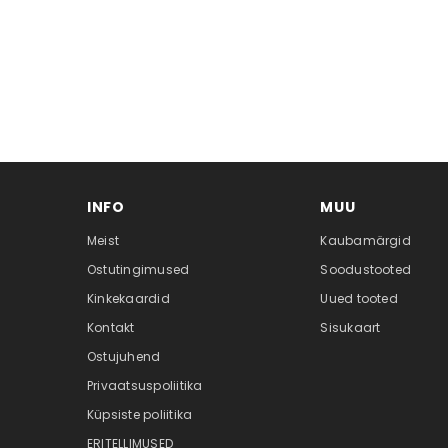
INFO
MUU
Meist
Kaubamärgid
Ostutingimused
Soodustooted
Kinkekaardid
Uued tooted
Kontakt
Sisukaart
Ostujuhend
Privaatsuspoliitika
Küpsiste poliitika
ERITELLIMUSED