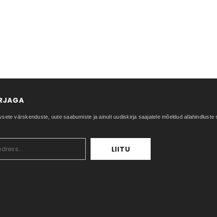
IRJAGA
vsete värskenduste, uute saabumiste ja ainult uudiskirja saajatele mõeldud allahindlust
LIITU