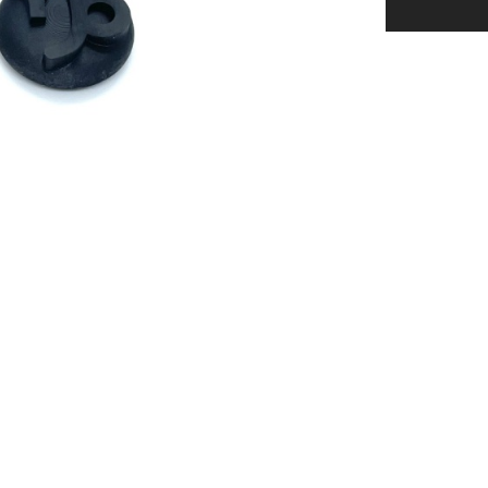
ne 3,5cm
Kõrvarõngad FLY 8,9cm
Kõrvarõngad Pojen
valge
35,00 €
45,00 €