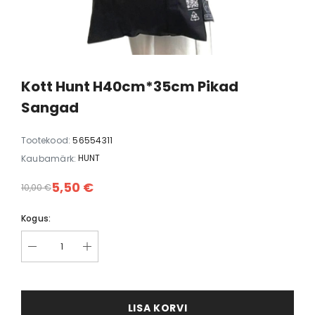
d Cuo 5cm valge
Kõrvarõngad Dopamine 3,5cm
Kõrva
must
5,00 €
35,00 €
Kott Hunt H40cm*35cm Pikad
Sangad
Tootekood:
56554311
HUNT
Kaubamärk:
5,50 €
10,00 €
Kogus:
LISA KORVI