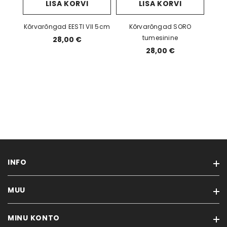
LISA KORVI
LISA KORVI
Kõrvarõngad EESTI VII 5cm
Kõrvarõngad SORO
tumesinine
28,00 €
28,00 €
INFO
MUU
Meist
Ostutingimused
MINU KONTO
Kaubamärgid
Kinkekaardid